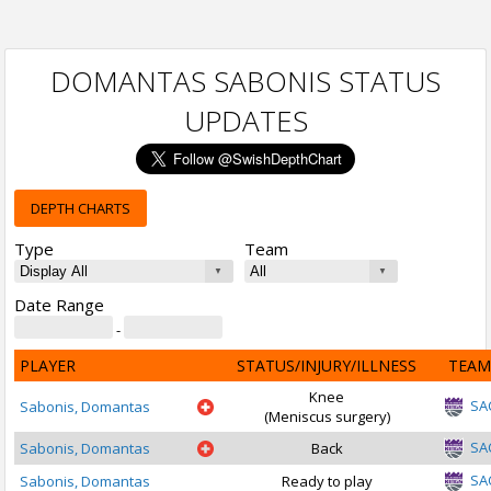
DOMANTAS SABONIS STATUS
UPDATES
DEPTH CHARTS
Type
Team
Date Range
-
PLAYER
STATUS/INJURY/ILLNESS
TEAM
Knee
SA
Sabonis, Domantas
(Meniscus surgery)
SA
Sabonis, Domantas
Back
SA
Sabonis, Domantas
Ready to play