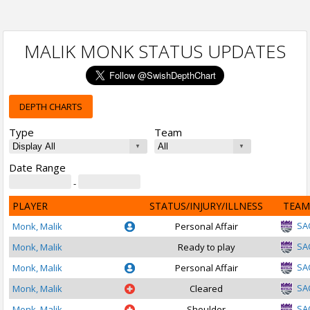
MALIK MONK STATUS UPDATES
DEPTH CHARTS
Type
Team
Date Range
-
PLAYER
STATUS/INJURY/ILLNESS
TEAM
SA
Monk, Malik
Personal Affair
SA
Monk, Malik
Ready to play
SA
Monk, Malik
Personal Affair
SA
Monk, Malik
Cleared
SA
Monk, Malik
Shoulder